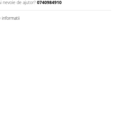
Ai nevoie de ajutor?
0740984910
informatii