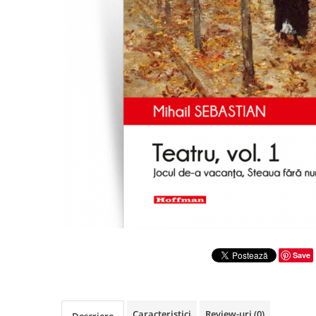
Literatura
Clasica
Contemporana
Moderna
Romana
Universala
Universala
Non-fictiune
Calatorii
Memorii
Publicistica / Reportaje / Interviuri
Stiinte umaniste
Istorie
Save
Sociologie si filozofie
Caracteristici
Review-uri
(0)