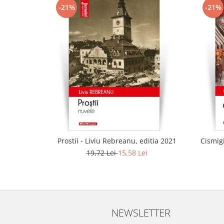
-21%
-21%
Prostii - Liviu Rebreanu, editia 2021
Cismig
19,72 Lei
15,58 Lei
NEWSLETTER