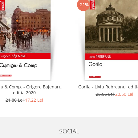
-21%
iu & Comp. - Grigore Bajenaru,
Gorila - Liviu Rebreanu, edit
editia 2020
25,95 Lei
20,50 Lei
21,80 Lei
17,22 Lei
SOCIAL