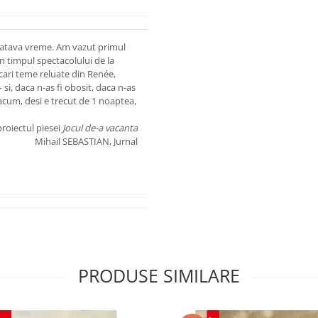
 catava vreme. Am vazut primul
 in timpul spectacolului de la
cari teme reluate din Renée,
si, daca n-as fi obosit, daca n-as
 acum, desi e trecut de 1 noaptea,
roiectul piesei
Jocul de-a vacanta
Mihail SEBASTIAN, Jurnal
PRODUSE SIMILARE