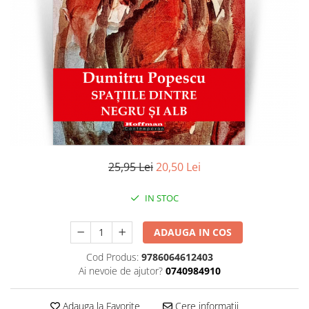
Literatura
Clasica
Contemporana
Moderna
Romana
Universala
Universala
Non-fictiune
Calatorii
25,95 Lei
20,50 Lei
Memorii
Publicistica / Reportaje / Interviuri
IN STOC
Stiinte umaniste
ADAUGA IN COS
Istorie
Sociologie si filozofie
Cod Produs:
9786064612403
Ai nevoie de ajutor?
0740984910
Adauga la Favorite
Cere informatii