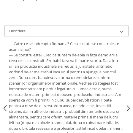
Descriere
— Catre ce se indreapta Romania? Ce societate se construieste
acum la noi?
— Se construieste? Cred ca suntem de-abia in faza demolarii a
ceea ce s-a construit. Probabil faza va fi foarte scurta. Daca intr-
un an productia industriala s-a redus la jumatate, aritmetic
vorbind ne-ar mai trebui inca unul pentru a ajunge la punctul
zero. Dupa care, banuiesc, va urma o remodelare, conform
scenariilor organismelor internationale. Vechea strategiea fost
inmormantata: am pierdut legatura cu lumea a treia, sursa
noastra de materii prime si debuseul produselor industriale. Am
sperat ca vom fi primiti in clubul superdezvoltatilor? Poate,
pentru a ni se da o livrea. Vom avea, neindoielnic, investitii
straine, dar in altfel de industrii, probabil din ramurile usoara si
alimentara, pentru care oferim materie prima si mana de lucru
ieftina (dupa o explozie a somajului, dupa o ruinatoare inflatie,
dupa o brutala reasezare a profesiilor, astfel incat otelarii, minerii,