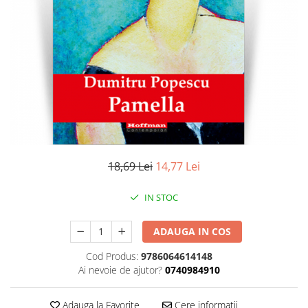
Literatura
Clasica
Contemporana
Moderna
Romana
Universala
Universala
Non-fictiune
Calatorii
18,69 Lei
14,77 Lei
Memorii
Publicistica / Reportaje / Interviuri
IN STOC
Stiinte umaniste
ADAUGA IN COS
Istorie
Sociologie si filozofie
Cod Produs:
9786064614148
Ai nevoie de ajutor?
0740984910
Adauga la Favorite
Cere informatii