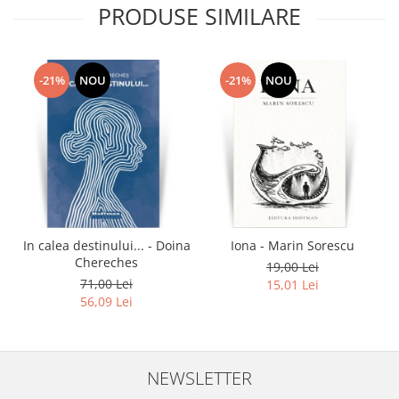
PRODUSE SIMILARE
-21%
NOU
-21%
NOU
In calea destinului... - Doina
Iona - Marin Sorescu
Chereches
19,00 Lei
71,00 Lei
15,01 Lei
56,09 Lei
NEWSLETTER