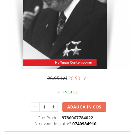
Literatura
Clasica
Contemporana
Moderna
Romana
Universala
Universala
Non-fictiune
Calatorii
Memorii
25,95 Lei
20,50 Lei
Publicistica / Reportaje / Interviuri
IN STOC
Stiinte umaniste
Istorie
ADAUGA IN COS
Sociologie si filozofie
Cod Produs:
9786067784022
Ai nevoie de ajutor?
0740984910