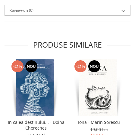
Review-uri
(0)
PRODUSE SIMILARE
-21%
NOU
-21%
NOU
In calea destinului... - Doina
Iona - Marin Sorescu
Chereches
19,00 Lei