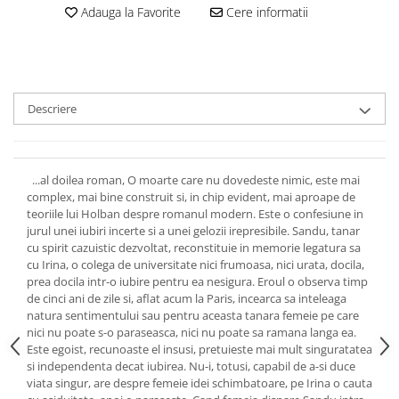
Adauga la Favorite
Cere informatii
Descriere
...al doilea roman, O moarte care nu dovedeste nimic, este mai
complex, mai bine construit si, in chip evident, mai aproape de
teoriile lui Holban despre romanul modern. Este o confesiune in
jurul unei iubiri incerte si a unei gelozii irepresibile. Sandu, tanar
cu spirit cazuistic dezvoltat, reconstituie in memorie legatura sa
cu Irina, o colega de universitate nici frumoasa, nici urata, docila,
prea docila intr-o iubire pentru ea nesigura. Eroul o observa timp
de cinci ani de zile si, aflat acum la Paris, incearca sa inteleaga
natura sentimentului sau pentru aceasta tanara femeie pe care
nici nu poate s-o paraseasca, nici nu poate sa ramana langa ea.
Este egoist, recunoaste el insusi, pretuieste mai mult singuratatea
si independenta decat iubirea. Nu-i, totusi, capabil de a-si duce
viata singur, are despre femeie idei schimbatoare, pe Irina o cauta