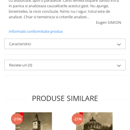
cu asiduitate, apoi o paraseste. Cand femeia dispare Sandu intra
in panica si analizeaza cauzalitatile acestui gest. Nu ajunge,
bineinteles, la nicio concluzie. Nimic nu-i sigur, totul este de
analizat. Chiar si temeinicia si criteriile analizei…
Eugen SIMION
Informatii conformitate produs
Caracteristici
Review-uri
(0)
PRODUSE SIMILARE
-21%
-21%