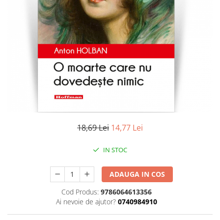
Literatura
Clasica
Contemporana
Moderna
Romana
Universala
Universala
Non-fictiune
Calatorii
Memorii
18,69 Lei
14,77 Lei
Publicistica / Reportaje / Interviuri
IN STOC
Stiinte umaniste
Istorie
ADAUGA IN COS
Sociologie si filozofie
Cod Produs:
9786064613356
Ai nevoie de ajutor?
0740984910