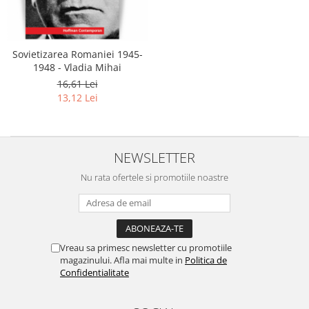
Literatura
Clasica
Contemporana
Sovietizarea Romaniei 1945-
Moderna
1948 - Vladia Mihai
Romana
16,61 Lei
13,12 Lei
Universala
Universala
Non-fictiune
NEWSLETTER
Calatorii
Memorii
Nu rata ofertele si promotiile noastre
Publicistica / Reportaje / Interviuri
Stiinte umaniste
Istorie
Vreau sa primesc newsletter cu promotiile
Sociologie si filozofie
magazinului. Afla mai multe in
Politica de
Confidentialitate