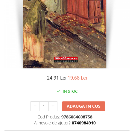
Literatura
Clasica
Contemporana
Moderna
Romana
Universala
Universala
Non-fictiune
Calatorii
Memorii
24,91 Lei
19,68 Lei
Publicistica / Reportaje / Interviuri
IN STOC
Stiinte umaniste
Istorie
ADAUGA IN COS
Sociologie si filozofie
Cod Produs:
9786064608758
Ai nevoie de ajutor?
0740984910