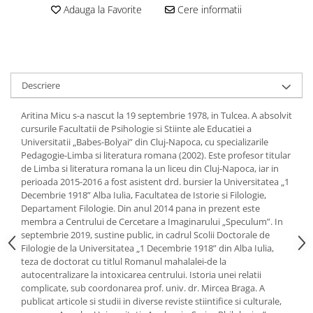
Adauga la Favorite
Cere informatii
Descriere
Aritina Micu s-a nascut la 19 septembrie 1978, in Tulcea. A absolvit
cursurile Facultatii de Psihologie si Stiinte ale Educatiei a
Universitatii „Babes-Bolyai” din Cluj-Napoca, cu specializarile
Pedagogie-Limba si literatura romana (2002). Este profesor titular
de Limba si literatura romana la un liceu din Cluj-Napoca, iar in
perioada 2015-2016 a fost asistent drd. bursier la Universitatea „1
Decembrie 1918” Alba Iulia, Facultatea de Istorie si Filologie,
Departament Filologie. Din anul 2014 pana in prezent este
membra a Centrului de Cercetare a Imaginarului „Speculum”. In
septembrie 2019, sustine public, in cadrul Scolii Doctorale de
Filologie de la Universitatea „1 Decembrie 1918” din Alba Iulia,
teza de doctorat cu titlul Romanul mahalalei-de la
autocentralizare la intoxicarea centrului. Istoria unei relatii
complicate, sub coordonarea prof. univ. dr. Mircea Braga. A
publicat articole si studii in diverse reviste stiintifice si culturale,