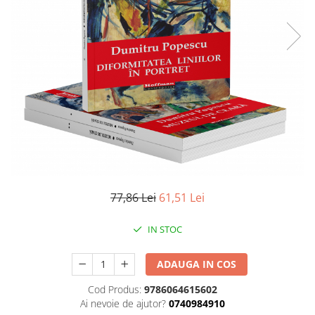
Literatura
Clasica
Contemporana
Moderna
Romana
Universala
Universala
Non-fictiune
Calatorii
Memorii
77,86 Lei
61,51 Lei
Publicistica / Reportaje / Interviuri
Stiinte umaniste
IN STOC
Istorie
Sociologie si filozofie
ADAUGA IN COS
Cod Produs:
9786064615602
Ai nevoie de ajutor?
0740984910