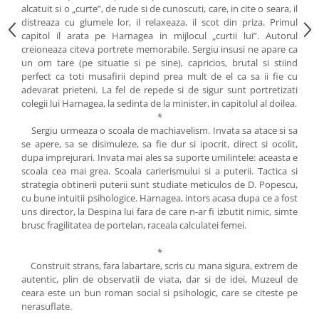
alcatuit si o „curte”, de rude si de cunoscuti, care, in cite o seara, il
distreaza cu glumele lor, il relaxeaza, il scot din priza. Primul
capitol il arata pe Harnagea in mijlocul „curtii lui”. Autorul
creioneaza citeva portrete memorabile. Sergiu insusi ne apare ca
un om tare (pe situatie si pe sine), capricios, brutal si stiind
perfect ca toti musafirii depind prea mult de el ca sa ii fie cu
adevarat prieteni. La fel de repede si de sigur sunt portretizati
colegii lui Harnagea, la sedinta de la minister, in capitolul al doilea.
*
Sergiu urmeaza o scoala de machiavelism. Invata sa atace si sa
se apere, sa se disimuleze, sa fie dur si ipocrit, direct si ocolit,
dupa imprejurari. Invata mai ales sa suporte umilintele: aceasta e
scoala cea mai grea. Scoala carierismului si a puterii. Tactica si
strategia obtinerii puterii sunt studiate meticulos de D. Popescu,
cu bune intuitii psihologice. Harnagea, intors acasa dupa ce a fost
uns director, la Despina lui fara de care n-ar fi izbutit nimic, simte
brusc fragilitatea de portelan, raceala calculatei femei.
*
Construit strans, fara labartare, scris cu mana sigura, extrem de
autentic, plin de observatii de viata, dar si de idei, Muzeul de
ceara este un bun roman social si psihologic, care se citeste pe
nerasuflate.