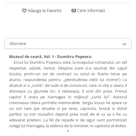
Adauga la Favorite
Cere informatii
Descriere
Muzeul de ceară, Vol. 1 - Dumitru Popescu
Eroul lui Dumitru Popescu este, la inceputul romanului, un sef
respectat, adulat, temut. Despina (care si-a asumat din capul
locului, printr-un soi de contract cu sotul ei, foarte tanar pe
atunci, raspunderea pentru „plenitudinea vietii lui intime”) i-a
alcatuit si o „curte”, de rude si de cunoscuti, care, in cite o seara, il
distreaza cu glumele lor, il relaxeaza, il scot din priza. Primul
capitol il arata pe Harnagea in mijlocul „curtii lui”. Autorul
creioneaza citeva portrete memorabile. Sergiu insusi ne apare ca
un om tare (pe situatie si pe sine), capricios, brutal si stiind
perfect ca toti musafirii depind prea mult de el ca sa ii fie cu
adevarat prieteni. La fel de repede si de sigur sunt portretizati
colegii lui Harnagea, la sedinta de la minister, in capitolul al doilea.
*