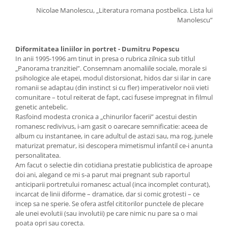
Nicolae Manolescu, „Literatura romana postbelica. Lista lui
Manolescu”
Diformitatea liniilor in portret - Dumitru Popescu
In anii 1995-1996 am tinut in presa o rubrica zilnica sub titlul
„Panorama tranzitiei”. Consemnam anomaliile sociale, morale si
psihologice ale etapei, modul distorsionat, hidos dar si ilar in care
romanii se adaptau (din instinct si cu fler) imperativelor noii vieti
comunitare – totul reiterat de fapt, caci fusese impregnat in filmul
genetic antebelic.
Rasfoind modesta cronica a „chinurilor facerii” acestui destin
romanesc redivivus, i-am gasit o oarecare semnificatie: aceea de
album cu instantanee, in care adultul de astazi sau, ma rog, junele
maturizat prematur, isi descopera mimetismul infantil ce-i anunta
personalitatea.
Am facut o selectie din cotidiana prestatie publicistica de aproape
doi ani, alegand ce mi s-a parut mai pregnant sub raportul
anticiparii portretului romanesc actual (inca incomplet conturat),
incarcat de linii diforme – dramatice, dar si comic grotesti – ce
incep sa ne sperie. Se ofera astfel cititorilor punctele de plecare
ale unei evolutii (sau involutii) pe care nimic nu pare sa o mai
poata opri sau corecta.