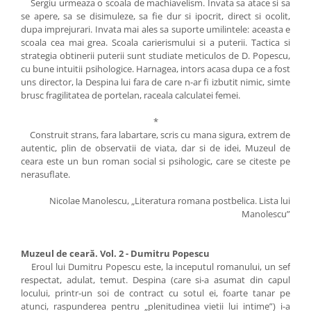
Sergiu urmeaza o scoala de machiavelism. Invata sa atace si sa
se apere, sa se disimuleze, sa fie dur si ipocrit, direct si ocolit,
dupa imprejurari. Invata mai ales sa suporte umilintele: aceasta e
scoala cea mai grea. Scoala carierismului si a puterii. Tactica si
strategia obtinerii puterii sunt studiate meticulos de D. Popescu,
cu bune intuitii psihologice. Harnagea, intors acasa dupa ce a fost
uns director, la Despina lui fara de care n-ar fi izbutit nimic, simte
brusc fragilitatea de portelan, raceala calculatei femei.
*
Construit strans, fara labartare, scris cu mana sigura, extrem de
autentic, plin de observatii de viata, dar si de idei, Muzeul de
ceara este un bun roman social si psihologic, care se citeste pe
nerasuflate.
Nicolae Manolescu, „Literatura romana postbelica. Lista lui
Manolescu”
Muzeul de ceară. Vol. 2 - Dumitru Popescu
Eroul lui Dumitru Popescu este, la inceputul romanului, un sef
respectat, adulat, temut. Despina (care si-a asumat din capul
locului, printr-un soi de contract cu sotul ei, foarte tanar pe
atunci, raspunderea pentru „plenitudinea vietii lui intime”) i-a