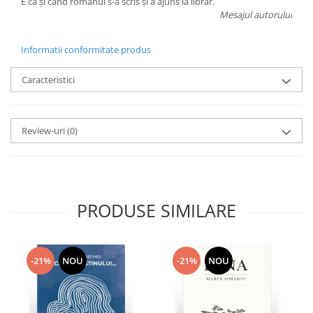
E ca şi când romanul s-a scris şi a ajuns la librar.
Mesajul autorului
Informatii conformitate produs
Caracteristici
Review-uri
(0)
PRODUSE SIMILARE
-21%
NOU
-21%
NOU