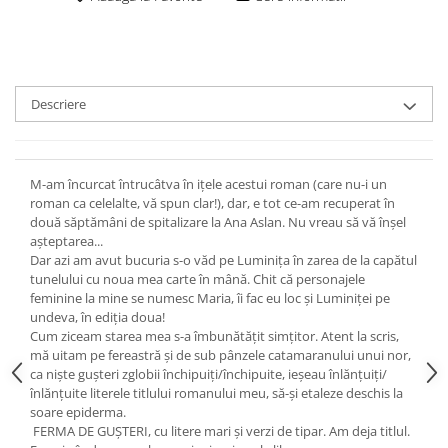
Descriere
M-am încurcat întrucâtva în iţele acestui roman (care nu-i un
roman ca celelalte, vă spun clar!), dar, e tot ce-am recuperat în
două săptămâni de spitalizare la Ana Aslan. Nu vreau să vă înşel
aşteptarea...
Dar azi am avut bucuria s-o văd pe Luminiţa în zarea de la capătul
tunelului cu noua mea carte în mână. Chit că personajele
feminine la mine se numesc Maria, îi fac eu loc şi Luminiţei pe
undeva, în ediţia doua!
Cum ziceam starea mea s-a îmbunătăţit simţitor. Atent la scris,
mă uitam pe fereastră şi de sub pânzele catamaranului unui nor,
ca nişte guşteri zglobii închipuiţi/închipuite, ieşeau înlănţuiţi/
înlănţuite literele titlului romanului meu, să-şi etaleze deschis la
soare epiderma.
FERMA DE GUŞTERI, cu litere mari şi verzi de tipar. Am deja titlul.