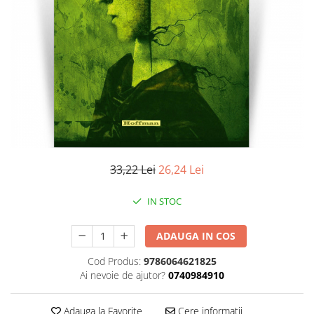
Literatura
Clasica
Contemporana
Moderna
Romana
Universala
Universala
Non-fictiune
Calatorii
33,22 Lei
26,24 Lei
Memorii
Publicistica / Reportaje / Interviuri
IN STOC
Stiinte umaniste
ADAUGA IN COS
Istorie
Sociologie si filozofie
Cod Produs:
9786064621825
Ai nevoie de ajutor?
0740984910
Adauga la Favorite
Cere informatii