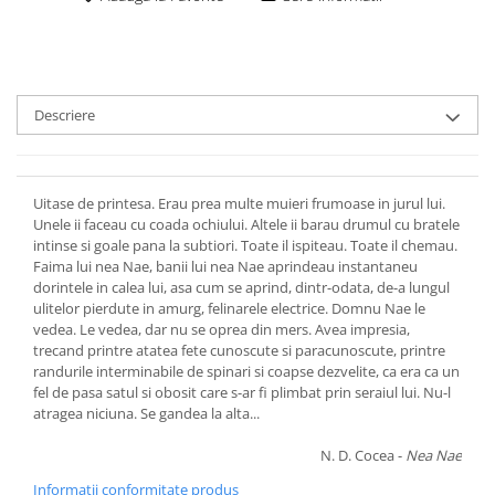
Descriere
Uitase de printesa. Erau prea multe muieri frumoase in jurul lui.
Unele ii faceau cu coada ochiului. Altele ii barau drumul cu bratele
intinse si goale pana la subtiori. Toate il ispiteau. Toate il chemau.
Faima lui nea Nae, banii lui nea Nae aprindeau instantaneu
dorintele in calea lui, asa cum se aprind, dintr-odata, de-a lungul
ulitelor pierdute in amurg, felinarele electrice. Domnu Nae le
vedea. Le vedea, dar nu se oprea din mers. Avea impresia,
trecand printre atatea fete cunoscute si paracunoscute, printre
randurile interminabile de spinari si coapse dezvelite, ca era ca un
fel de pasa satul si obosit care s-ar fi plimbat prin seraiul lui. Nu-l
atragea niciuna. Se gandea la alta...
N. D. Cocea -
Nea Nae
Informatii conformitate produs