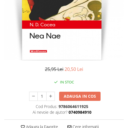
Literatura
Clasica
Contemporana
Moderna
Romana
Universala
Universala
Non-fictiune
Calatorii
25,95 Lei
20,50 Lei
Memorii
Publicistica / Reportaje / Interviuri
IN STOC
Stiinte umaniste
ADAUGA IN COS
Istorie
Sociologie si filozofie
Cod Produs:
9786064611925
Ai nevoie de ajutor?
0740984910
Adauga la Favorite
Cere informatii