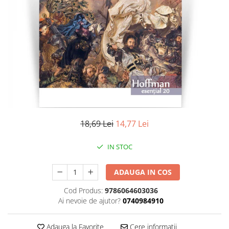
Literatura
Clasica
Contemporana
Moderna
Romana
Universala
Universala
Non-fictiune
Calatorii
18,69 Lei
14,77 Lei
Memorii
Publicistica / Reportaje / Interviuri
IN STOC
Stiinte umaniste
ADAUGA IN COS
Istorie
Sociologie si filozofie
Cod Produs:
9786064603036
Ai nevoie de ajutor?
0740984910
Adauga la Favorite
Cere informatii