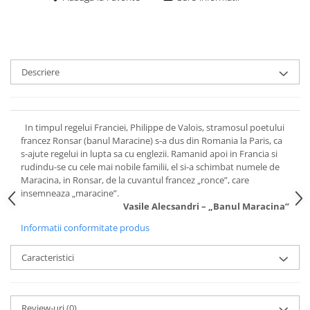
Descriere
In timpul regelui Franciei, Philippe de Valois, stramosul poetului
francez Ronsar (banul Maracine) s-a dus din Romania la Paris, ca
s-ajute regelui in lupta sa cu englezii. Ramanid apoi in Francia si
rudindu-se cu cele mai nobile familii, el si-a schimbat numele de
Maracina, in Ronsar, de la cuvantul francez „ronce”, care
insemneaza „maracine”.
Vasile Alecsandri – „Banul Maracina”
Informatii conformitate produs
Caracteristici
Review-uri
(0)