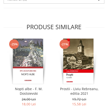
PRODUSE SIMILARE
-25%
-21%
Nopti albe - F. M.
Prostii - Liviu Rebreanu,
Dostoievski
editia 2021
24,00 Lei
19,72 Lei
18,00 Lei
15,58 Lei