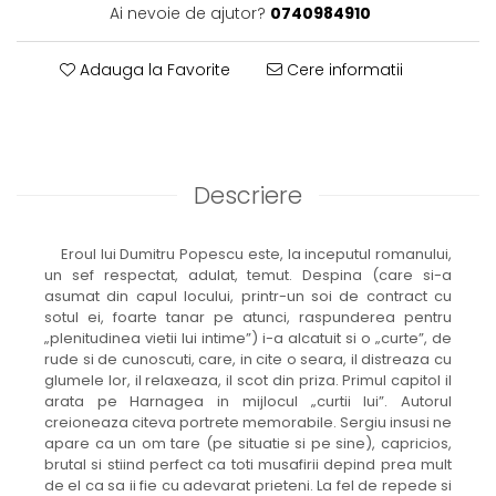
Ai nevoie de ajutor?
0740984910
Adauga la Favorite
Cere informatii
Descriere
Eroul lui Dumitru Popescu este, la inceputul romanului,
un sef respectat, adulat, temut. Despina (care si-a
asumat din capul locului, printr-un soi de contract cu
sotul ei, foarte tanar pe atunci, raspunderea pentru
„plenitudinea vietii lui intime”) i-a alcatuit si o „curte”, de
rude si de cunoscuti, care, in cite o seara, il distreaza cu
glumele lor, il relaxeaza, il scot din priza. Primul capitol il
arata pe Harnagea in mijlocul „curtii lui”. Autorul
creioneaza citeva portrete memorabile. Sergiu insusi ne
apare ca un om tare (pe situatie si pe sine), capricios,
brutal si stiind perfect ca toti musafirii depind prea mult
de el ca sa ii fie cu adevarat prieteni. La fel de repede si