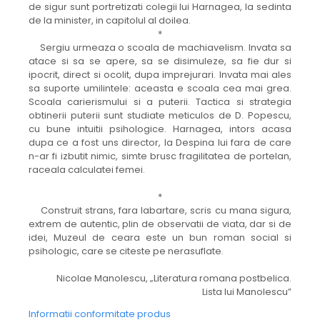
de sigur sunt portretizati colegii lui Harnagea, la sedinta
de la minister, in capitolul al doilea.
*
Sergiu urmeaza o scoala de machiavelism. Invata sa
atace si sa se apere, sa se disimuleze, sa fie dur si
ipocrit, direct si ocolit, dupa imprejurari. Invata mai ales
sa suporte umilintele: aceasta e scoala cea mai grea.
Scoala carierismului si a puterii. Tactica si strategia
obtinerii puterii sunt studiate meticulos de D. Popescu,
cu bune intuitii psihologice. Harnagea, intors acasa
dupa ce a fost uns director, la Despina lui fara de care
n-ar fi izbutit nimic, simte brusc fragilitatea de portelan,
raceala calculatei femei.
*
Construit strans, fara labartare, scris cu mana sigura,
extrem de autentic, plin de observatii de viata, dar si de
idei, Muzeul de ceara este un bun roman social si
psihologic, care se citeste pe nerasuflate.
Nicolae Manolescu, „Literatura romana postbelica.
Lista lui Manolescu”
Informatii conformitate produs