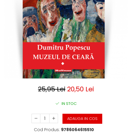
Clasica
Contemporana
Moderna
Romana
Universala
Universala
Non-fictiune
Calatorii
Memorii
Publicistica / Reportaje / Interviuri
Stiinte umaniste
Istorie
25,95 Lei
20,50 Lei
Sociologie si filozofie
IN STOC
ADAUGA IN COS
Cod Produs:
9786064615510