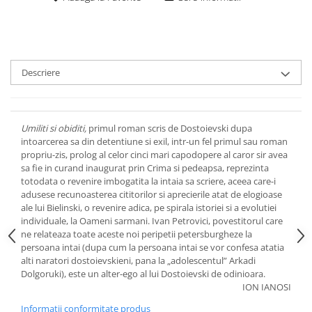
Descriere
Umiliti si obiditi,
primul roman scris de Dostoievski dupa
intoarcerea sa din detentiune si exil, intr-un fel primul sau roman
propriu-zis, prolog al celor cinci mari capodopere al caror sir avea
sa fie in curand inaugurat prin Crima si pedeapsa, reprezinta
totodata o revenire imbogatita la intaia sa scriere, aceea care-i
adusese recunoasterea cititorilor si aprecierile atat de elogioase
ale lui Bielinski, o revenire adica, pe spirala istoriei si a evolutiei
individuale, la Oameni sarmani. Ivan Petrovici, povestitorul care
ne relateaza toate aceste noi peripetii petersburgheze la
persoana intai (dupa cum la persoana intai se vor confesa atatia
alti naratori dostoievskieni, pana la „adolescentul” Arkadi
Dolgoruki), este un alter-ego al lui Dostoievski de odinioara.
ION IANOSI
Informatii conformitate produs