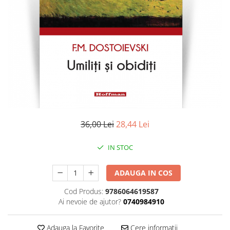
Literatura
Clasica
Contemporana
Moderna
Romana
Universala
Universala
Non-fictiune
Calatorii
36,00 Lei
28,44 Lei
Memorii
Publicistica / Reportaje / Interviuri
IN STOC
Stiinte umaniste
ADAUGA IN COS
Istorie
Sociologie si filozofie
Cod Produs:
9786064619587
Ai nevoie de ajutor?
0740984910
Adauga la Favorite
Cere informatii