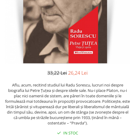
Literatura
Clasica
Contemporana
Moderna
Romana
Universala
Universala
Non-fictiune
Calatorii
33,22 Lei
26,24 Lei
Memorii
Publicistica / Reportaje / Interviuri
Aflu, acum, recitind studiul lui Radu Sorescu, lucruri noi despre
biografia lui Petre Ţuţea şi despre ideile sale. Nu-i place Platon, nu-i
Stiinte umaniste
plac nici oamenii de sistem, are păreri în toate domeniile şi le
formulează mai totdeauna în propoziţii provocatoare. Politiceşte, este
Istorie
întâi ţărănist şi vituperează dur pe liberali şi liberalismul de mântuială
Sociologie si filozofie
din timpul său, devine, apoi, un om de stânga (se zvoneşte despre el
că umbla pe străzile bucureștene prin 1933, ţinând în mână –
ostentativ – “Pravda”).
IN STOC