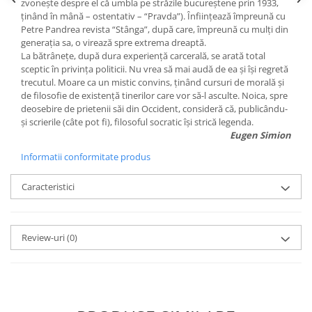
zvoneşte despre el că umbla pe străzile bucureștene prin 1933,
ţinând în mână – ostentativ – “Pravda”). Înființează împreună cu
Petre Pandrea revista “Stânga”, după care, împreună cu mulţi din
generaţia sa, o virează spre extrema dreaptă.
La bătrâneţe, după dura experienţă carcerală, se arată total
sceptic în privinţa politicii. Nu vrea să mai audă de ea şi îşi regretă
trecutul. Moare ca un mistic convins, ţinând cursuri de morală şi
de filosofie de existenţă tinerilor care vor să-l asculte. Noica, spre
deosebire de prietenii săi din Occident, consideră că, publicându-
şi scrierile (câte pot fi), filosoful socratic îşi strică legenda.
Eugen Simion
Informatii conformitate produs
Caracteristici
Review-uri
(0)