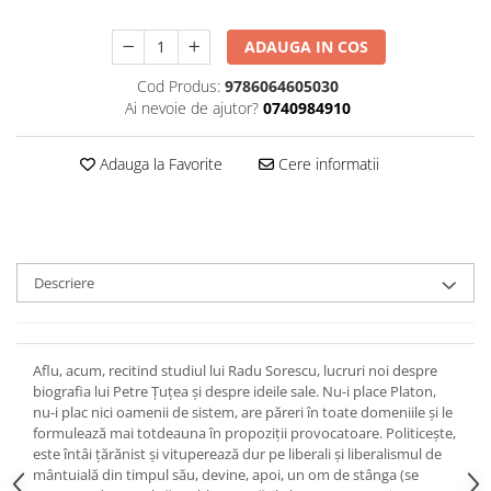
ADAUGA IN COS
Cod Produs:
9786064605030
Ai nevoie de ajutor?
0740984910
Adauga la Favorite
Cere informatii
Descriere
Aflu, acum, recitind studiul lui Radu Sorescu, lucruri noi despre
biografia lui Petre Ţuţea şi despre ideile sale. Nu-i place Platon,
nu-i plac nici oamenii de sistem, are păreri în toate domeniile şi le
formulează mai totdeauna în propoziţii provocatoare. Politiceşte,
este întâi ţărănist şi vituperează dur pe liberali şi liberalismul de
mântuială din timpul său, devine, apoi, un om de stânga (se