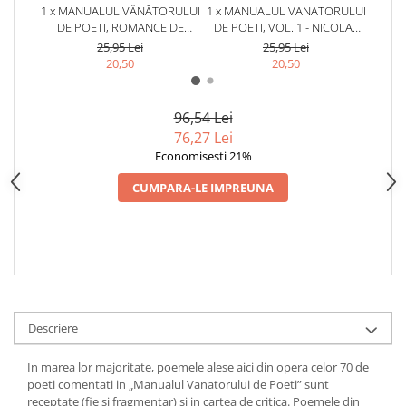
1 x MANUALUL VÂNĂTORULUI
1 x MANUALUL VANATORULUI
1 x M
DE POETI, ROMANCE DE
DE POETI, VOL. 1 - NICOLAE
DE P
COLECTIE - NICOLAE COANDE
COANDE
25,95 Lei
25,95 Lei
20,50
20,50
96,54 Lei
76,27 Lei
Economisesti 21%
CUMPARA-LE IMPREUNA
Descriere
In marea lor majoritate, poemele alese aici din opera celor 70 de
poeti comentati in „Manualul Vanatorului de Poeti” sunt
receptate (fie si fragmentar) si in cartea de critica. Poemele din