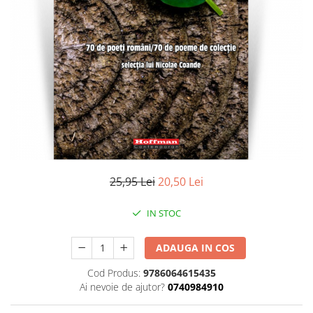
Literatura
Clasica
Contemporana
Moderna
Romana
Universala
Universala
Non-fictiune
Calatorii
Memorii
25,95 Lei
20,50 Lei
Publicistica / Reportaje / Interviuri
IN STOC
Stiinte umaniste
Istorie
ADAUGA IN COS
Sociologie si filozofie
Cod Produs:
9786064615435
Ai nevoie de ajutor?
0740984910