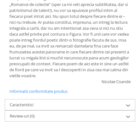
„Romance de colectie” (sper ca-mi veti aprecia subtilitatea, dar si
patriotismul de talent!), nu vor sa epuizeze profilul intim al
fiecarui poet intrat aici. Nu spun totul despre fiecare dintre ei –
nici nu trebuie. Ar putea constitui, impreuna, un intreg la lectura
integrala a cartii, dar nu am intentionat asa ceva si nici nu stiu
daca astfel privite pot contura o Figura. Vor fi unii care vor vedea
poate intreg fiordul poetic dintr-o fotografie facuta de sus. Insa
eu, de pe mal, va invit sa remarcati dantelaria fina care face
frumusetea acestei panorame in care fiecare dintre cei prezenti a
lucrat cu migala linii si muchii necunoscute pana acum geologilor
preocupati de context. Fiecare poem de aici este in sine un astfel
de fiord pe care va invit sa-l descoperiti in ziua cea mai calma din
vietile voastre.
Nicolae Coande
Informatii conformitate produs
Caracteristici
Review-uri
(0)