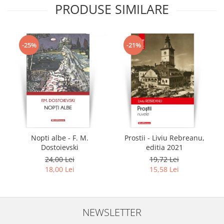
PRODUSE SIMILARE
-25%
-21%
Nopti albe - F. M.
Prostii - Liviu Rebreanu,
Dostoievski
editia 2021
24,00 Lei
19,72 Lei
18,00 Lei
15,58 Lei
NEWSLETTER