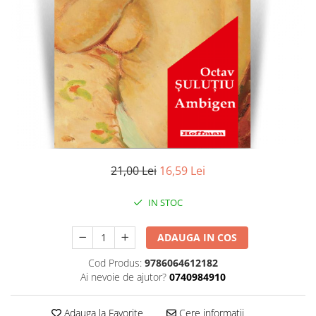
Literatura
Clasica
Contemporana
Moderna
Romana
Universala
Universala
Non-fictiune
Calatorii
21,00 Lei
16,59 Lei
Memorii
Publicistica / Reportaje / Interviuri
IN STOC
Stiinte umaniste
ADAUGA IN COS
Istorie
Sociologie si filozofie
Cod Produs:
9786064612182
Ai nevoie de ajutor?
0740984910
Adauga la Favorite
Cere informatii