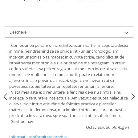
Descriere
Confesiunea pe care o incredintez acum hartiei, inceputa adesea
in mine, neindrasnind sa se prinda intr-un sir cronologic, am
incercat uneori sa o talmacesc in cuvinte scrise, cand plictisit de
istovitoarea monotonie a zilelor citadine ma retrageam in vreun
cotlon sufletesc sa petrec ragazuri intime... Am incercat sa o scriu
uneori – de multe ori – si n-am izbutit: poate ca viata nu-mi
ajunsese inca o povara, ca astazi, sigur ca nu aveam cui sa
povestesc stupiditatea unor repetate renuntari la fericire.
Viata mea asta e: o renuntare la fericirea de-a nu simti si a nu
intelege, o renuntare intelectuala. Am vazut c-as putea haladui ca
o larva, zidit intr-o atitudine de folosire practica a placerilor
materiale. Un demon insa, m-a impins totdeauna spre prapastia
presimtita in viata mea, spre spartura ce simt in sufletul meu.
Sunt bolnav.
Octav Sulutiu,
Ambigen
Informatii conformitate produs