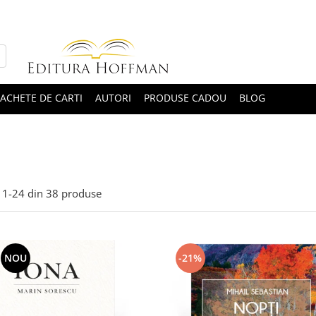
ACHETE DE CARTI
AUTORI
PRODUSE CADOU
BLOG
1-
24
din
38
produse
NOU
-21%