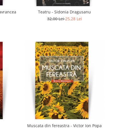
lavrancea
Teatru - Sidonia Dragusanu
32,00 Lei
25,28 Lei
Muscata din fereastra - Victor Ion Popa