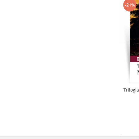
-21%
Trilogi