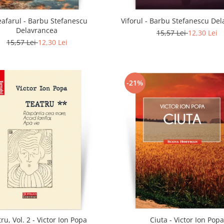
eafarul - Barbu Stefanescu
Viforul - Barbu Stefanescu De
Delavrancea
15,57 Lei
12,30 Lei
15,57 Lei
12,30 Lei
-21%
ru, Vol. 2 - Victor Ion Popa
Ciuta - Victor Ion Popa