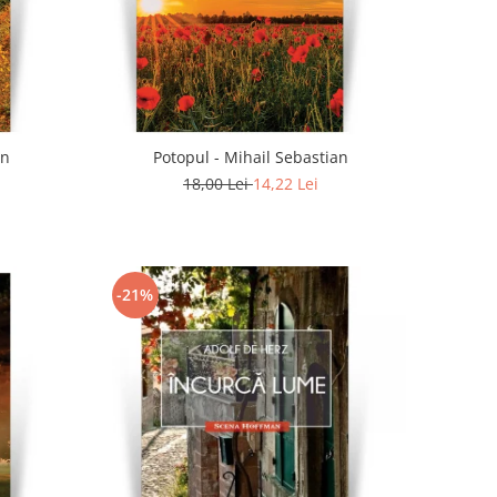
an
Potopul - Mihail Sebastian
18,00 Lei
14,22 Lei
-21%