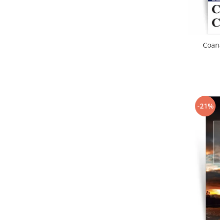
Coana
-21%