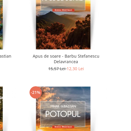
astian
Apus de soare - Barbu Stefanescu
Delavrancea
15,57 Lei
12,30 Lei
-21%