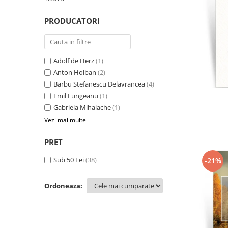
Literatura
PRODUCATORI
Clasica
Contemporana
Moderna
Adolf de Herz
(1)
Romana
Anton Holban
(2)
Universala
Barbu Stefanescu Delavrancea
(4)
Universala
Emil Lungeanu
(1)
Non-fictiune
Gabriela Mihalache
(1)
Calatorii
Vezi mai multe
Memorii
PRET
Publicistica / Reportaje / Interviuri
Stiinte umaniste
Sub 50 Lei
(38)
-21%
Istorie
Sociologie si filozofie
Ordoneaza: