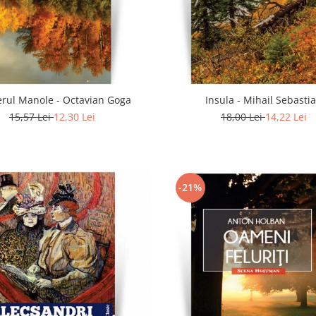
rul Manole - Octavian Goga
Insula - Mihail Sebasti
15,57 Lei
12,30 Lei
18,00 Lei
14,22 Lei
-21%