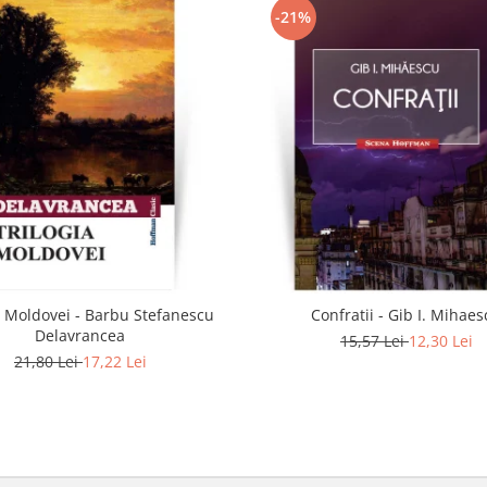
-21%
a Moldovei - Barbu Stefanescu
Confratii - Gib I. Mihae
Delavrancea
15,57 Lei
12,30 Lei
21,80 Lei
17,22 Lei