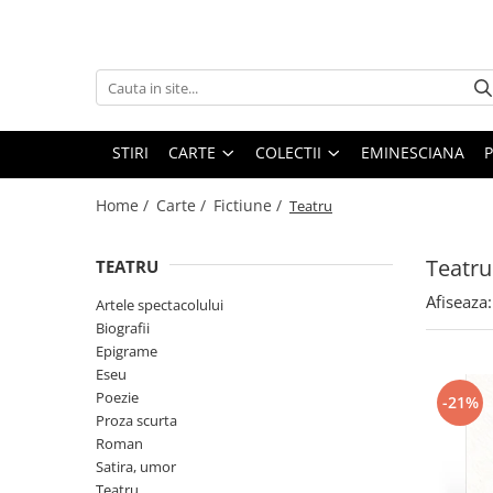
Carte
Colectii
Bibliografie scolara
Biblioteca Hoffman
Carti pentru copii
Hoffman Clasic
STIRI
CARTE
COLECTII
EMINESCIANA
P
Povesti si povestiri
Hoffman Contemporan
Home /
Carte /
Fictiune /
Teatru
Fictiune
Hoffman Educational
Artele spectacolului
Hoffman Esential XX
Teatru
TEATRU
Biografii
Jurnalul cartilor esentiale
Afiseaza:
Artele spectacolului
Epigrame
Povestile Hoffman
Biografii
Eseu
Epigrame
Scena Hoffman
Poezie
Eseu
Proza scurta
Poezie
-21%
Roman
Proza scurta
Roman
Satira, umor
Satira, umor
Teatru
Teatru