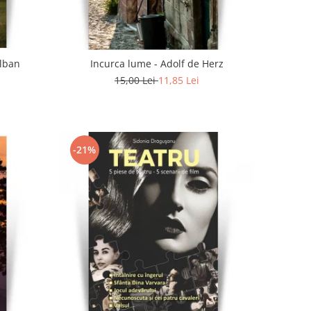
olban
Incurca lume - Adolf de Herz
15,00 Lei
11,85 Lei
-21%