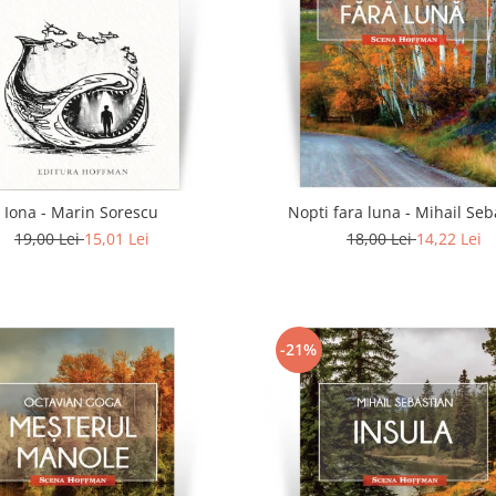
Iona - Marin Sorescu
Nopti fara luna - Mihail Seb
19,00 Lei
15,01 Lei
18,00 Lei
14,22 Lei
-21%