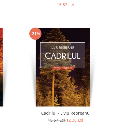
15,57 Lei
-21%
u
Cadrilul - Liviu Rebreanu
15,57 Lei
12,30 Lei