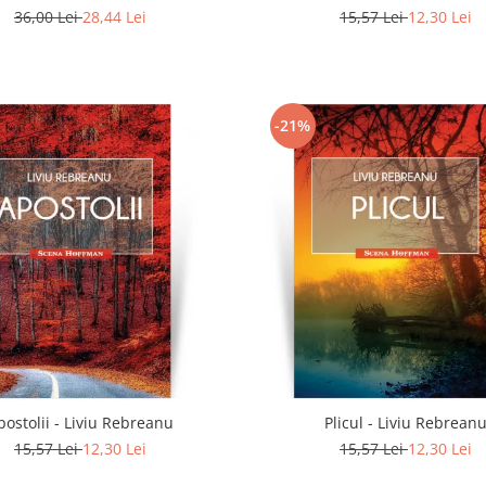
36,00 Lei
28,44 Lei
15,57 Lei
12,30 Lei
-21%
postolii - Liviu Rebreanu
Plicul - Liviu Rebrean
15,57 Lei
12,30 Lei
15,57 Lei
12,30 Lei