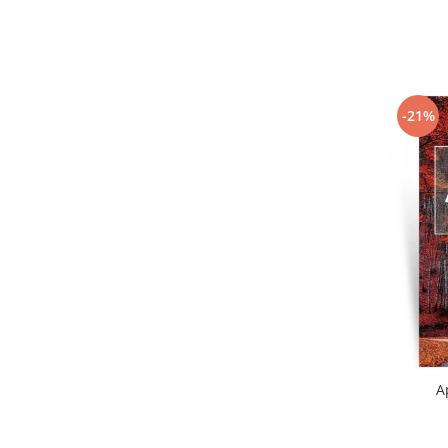
-21%
A