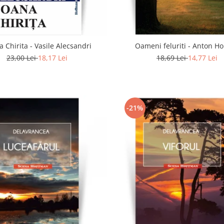
 Chirita - Vasile Alecsandri
Oameni feluriti - Anton H
23,00 Lei
18,17 Lei
18,69 Lei
14,77 Lei
-21%