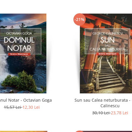
-21%
nul Notar - Octavian Goga
Sun sau Calea neturburata -
Calinescu
15,57 Lei
12,30 Lei
30,10 Lei
23,78 Lei