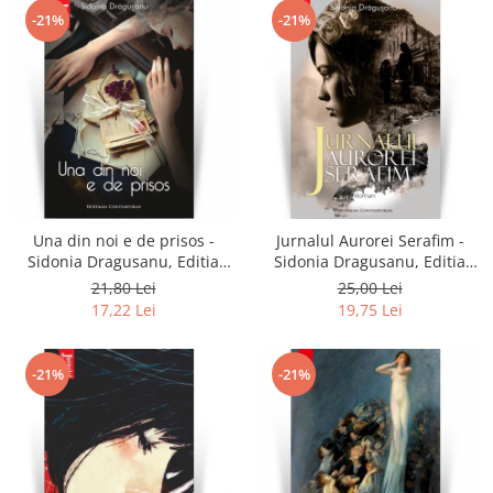
-21%
-21%
Una din noi e de prisos -
Jurnalul Aurorei Serafim -
Sidonia Dragusanu, Editia
Sidonia Dragusanu, Editia
2021
2020
21,80 Lei
25,00 Lei
17,22 Lei
19,75 Lei
-21%
-21%