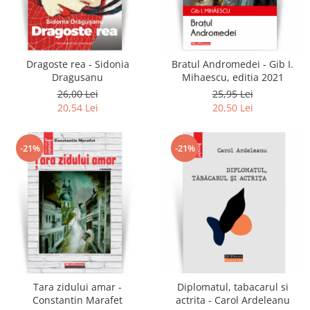
Dragoste rea - Sidonia
Bratul Andromedei - Gib I.
Dragusanu
Mihaescu, editia 2021
26,00 Lei
25,95 Lei
20,54 Lei
20,50 Lei
-21%
-21%
Tara zidului amar -
Diplomatul, tabacarul si
Constantin Marafet
actrita - Carol Ardeleanu