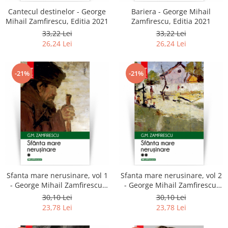
Cantecul destinelor - George
Bariera - George Mihail
Mihail Zamfirescu, Editia 2021
Zamfirescu, Editia 2021
33,22 Lei
33,22 Lei
26,24 Lei
26,24 Lei
-21%
-21%
Sfanta mare nerusinare, vol 1
Sfanta mare nerusinare, vol 2
- George Mihail Zamfirescu,
- George Mihail Zamfirescu,
Editia 2021
Editia 2021
30,10 Lei
30,10 Lei
23,78 Lei
23,78 Lei