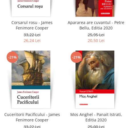
Literatura
Clasica
Contemporana
Corsarul rosu - James
Apararea are cuvantul - Petre
Moderna
Fenimore Cooper
Bellu, Editia 2020
Romana
33,22 Lei
25,95 Lei
26,24 Lei
20,50 Lei
Universala
Universala
Non-fictiune
-21%
-21%
Calatorii
Memorii
Publicistica / Reportaje / Interviuri
Stiinte umaniste
Istorie
Sociologie si filozofie
Cuceritorii Pacificului - James
Mos Anghel - Panait Istrati,
Fenimore Cooper
Editia 2020
33,22 Lei
25,00 Lei