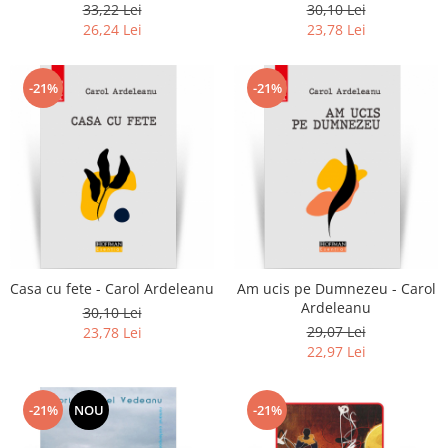
33,22 Lei
30,10 Lei
26,24 Lei
23,78 Lei
-21%
-21%
Casa cu fete - Carol Ardeleanu
Am ucis pe Dumnezeu - Carol
Ardeleanu
30,10 Lei
29,07 Lei
23,78 Lei
22,97 Lei
-21%
NOU
-21%