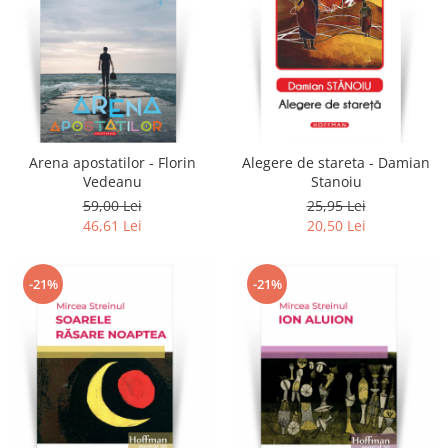
Arena apostatilor - Florin
Alegere de stareta - Damian
Vedeanu
Stanoiu
59,00 Lei
25,95 Lei
46,61 Lei
20,50 Lei
-21%
-21%