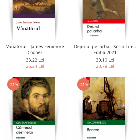
Vanatorul - James Fenimore
Dejunul pe iarba - Sorin Titel,
Cooper
Editia 2021
33,22 Lei
30,10 Lei
26,24 Lei
23,78 Lei
-21%
-21%