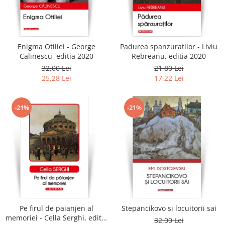
Enigma Otiliei - George
Padurea spanzuratilor - Liviu
Calinescu, editia 2020
Rebreanu, editia 2020
32,00 Lei
21,80 Lei
25,28 Lei
17,22 Lei
-21%
-21%
Pe firul de paianjen al
Stepancikovo si locuitorii sai
memoriei - Cella Serghi, editia
32,00 Lei