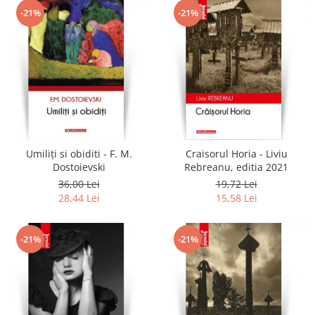
-21%
-21%
Umiliți si obiditi - F. M.
Craisorul Horia - Liviu
Dostoievski
Rebreanu, editia 2021
36,00 Lei
19,72 Lei
28,44 Lei
15,58 Lei
-21%
-21%