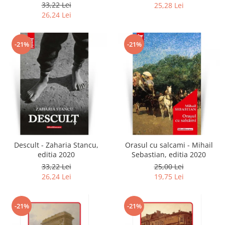
2020
33,22 Lei
25,28 Lei
26,24 Lei
-21%
-21%
Descult - Zaharia Stancu,
Orasul cu salcami - Mihail
editia 2020
Sebastian, editia 2020
33,22 Lei
25,00 Lei
26,24 Lei
19,75 Lei
-21%
-21%