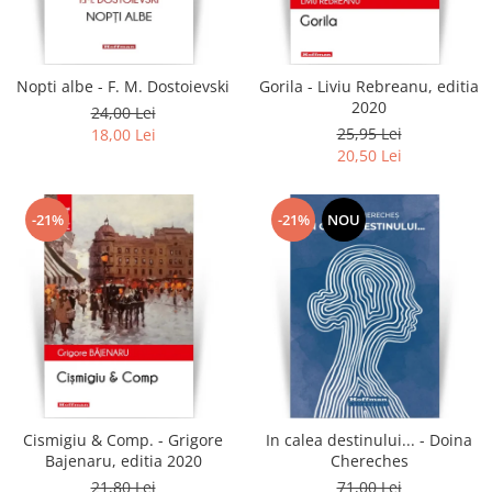
Literatura
Clasica
Contemporana
Nopti albe - F. M. Dostoievski
Gorila - Liviu Rebreanu, editia
Moderna
2020
24,00 Lei
Romana
25,95 Lei
18,00 Lei
20,50 Lei
Universala
Universala
Non-fictiune
-21%
-21%
NOU
Calatorii
Memorii
Publicistica / Reportaje / Interviuri
Stiinte umaniste
Istorie
Sociologie si filozofie
Cismigiu & Comp. - Grigore
In calea destinului... - Doina
Bajenaru, editia 2020
Chereches
21,80 Lei
71,00 Lei