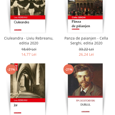
Ciuleandra - Liviu Rebreanu,
Panza de paianjen - Cella
editia 2020
Serghi, editia 2020
18,69 Lei
33,22 Lei
14,77 Lei
26,24 Lei
-21%
-21%