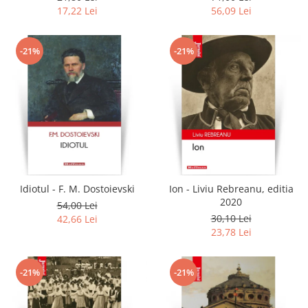
17,22 Lei
56,09 Lei
-21%
-21%
Idiotul - F. M. Dostoievski
Ion - Liviu Rebreanu, editia
2020
54,00 Lei
30,10 Lei
42,66 Lei
23,78 Lei
-21%
-21%