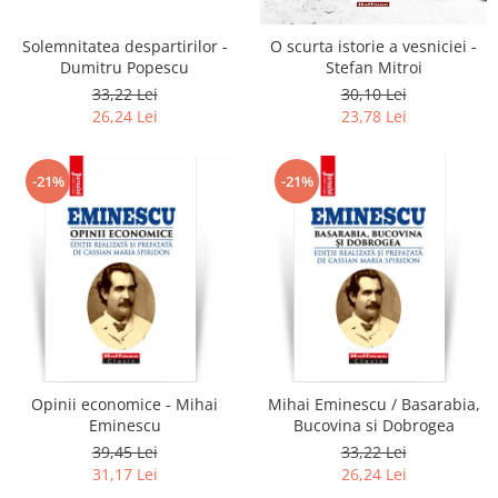
Solemnitatea despartirilor -
O scurta istorie a vesniciei -
Dumitru Popescu
Stefan Mitroi
33,22 Lei
30,10 Lei
26,24 Lei
23,78 Lei
-21%
-21%
Opinii economice - Mihai
Mihai Eminescu / Basarabia,
Eminescu
Bucovina si Dobrogea
39,45 Lei
33,22 Lei
31,17 Lei
26,24 Lei