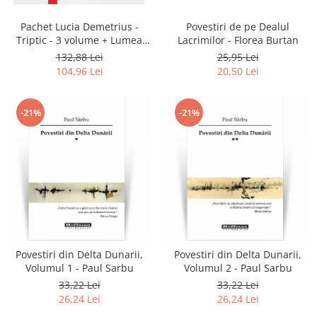
Pachet Lucia Demetrius -
Povestiri de pe Dealul
Triptic - 3 volume + Lumea
Lacrimilor - Florea Burtan
începe cu mine!
132,88 Lei
25,95 Lei
104,96 Lei
20,50 Lei
-21%
-21%
Povestiri din Delta Dunarii,
Povestiri din Delta Dunarii,
Volumul 1 - Paul Sarbu
Volumul 2 - Paul Sarbu
33,22 Lei
33,22 Lei
26,24 Lei
26,24 Lei