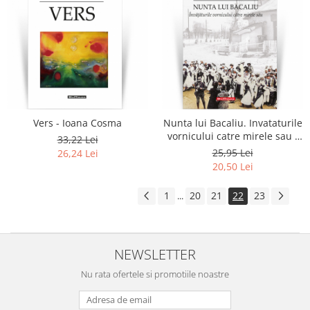
Vers - Ioana Cosma
Nunta lui Bacaliu. Invataturile
vornicului catre mirele sau -
33,22 Lei
Dumitru Manolache
25,95 Lei
26,24 Lei
20,50 Lei
1
20
21
22
23
...
NEWSLETTER
Nu rata ofertele si promotiile noastre