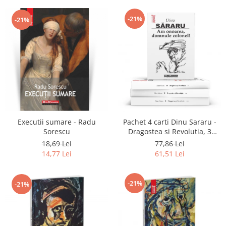
-21%
-21%
Executii sumare - Radu
Pachet 4 carti Dinu Sararu -
Sorescu
Dragostea si Revolutia, 3
Volume + Am onoarea,
18,69 Lei
77,86 Lei
domnule colonel!
14,77 Lei
61,51 Lei
-21%
-21%