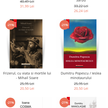
Sarbu
40,49 Lei
33,22 Lei
31,99 Lei
26,24 Lei
-21%
-21%
Frizerul, cu viata si mortile lui
Dumitru Popescu / Ieslea
- Mihail Soare
minotaurului
25,95 Lei
25,95 Lei
20,50 Lei
20,50 Lei
-21%
-21%