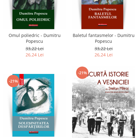
Literatura
Clasica
Contemporana
Moderna
Omul poliedric - Dumitru
Baletul fantasmelor - Dumitru
Romana
Popescu
Popescu
Universala
33,22 Lei
33,22 Lei
Universala
26,24 Lei
26,24 Lei
Non-fictiune
Calatorii
-21%
Memorii
-21%
Publicistica / Reportaje / Interviuri
Stiinte umaniste
Istorie
Sociologie si filozofie