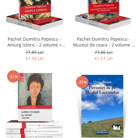
Pachet Dumitru Popescu -
Pachet Dumitru Popescu -
Amurg istoric - 2 volume +
Muzeul de ceara - 2 volume +
Timpul lepros!
Diformitatea liniilor în portret!
77,85 Lei
77,86 Lei
61,50 Lei
61,51 Lei
-21%
-21%