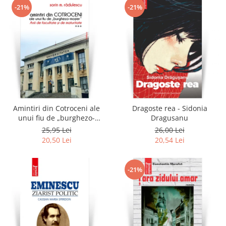
-21%
-21%
Amintiri din Cotroceni ale
Dragoste rea - Sidonia
unui fiu de „burghezo-
Dragusanu
mosier”.Vol.3 - Sorin M.
25,95 Lei
26,00 Lei
Radulescu
20,50 Lei
20,54 Lei
-21%