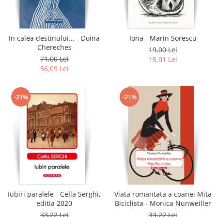
Literatura
Clasica
Contemporana
In calea destinului... - Doina
Iona - Marin Sorescu
Moderna
Chereches
19,00 Lei
Romana
71,00 Lei
15,01 Lei
56,09 Lei
Universala
Universala
Non-fictiune
-21%
-21%
Calatorii
Memorii
Publicistica / Reportaje / Interviuri
Stiinte umaniste
Istorie
Sociologie si filozofie
Iubiri paralele - Cella Serghi,
Viata romantata a coanei Mita
editia 2020
Biciclista - Monica Nunweiller
33,22 Lei
33,22 Lei