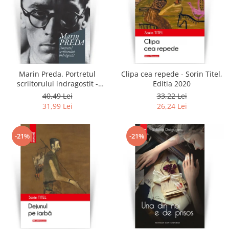
Marin Preda. Portretul
Clipa cea repede - Sorin Titel,
scriitorului indragostit -
Editia 2020
Eugen Simion
40,49 Lei
33,22 Lei
31,99 Lei
26,24 Lei
-21%
-21%