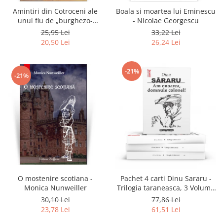
Amintiri din Cotroceni ale
Boala si moartea lui Eminescu
unui fiu de „burghezo-
- Nicolae Georgescu
mosier”.Vol.2 - Sorin M.
25,95 Lei
33,22 Lei
Radulescu
20,50 Lei
26,24 Lei
-21%
-21%
O mostenire scotiana -
Pachet 4 carti Dinu Sararu -
Monica Nunweiller
Trilogia taraneasca, 3 Volume
+ Am onoarea, domnule
30,10 Lei
77,86 Lei
colonel!
23,78 Lei
61,51 Lei