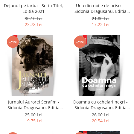
Dejunul pe iarba - Sorin Titel,
Una din noi e de prisos -
Editia 2021
Sidonia Dragusanu, Editia
2021
30,10 Lei
21,80 Lei
23,78 Lei
17,22 Lei
-21%
-21%
Jurnalul Aurorei Serafim -
Doamna cu ochelari negri -
Sidonia Dragusanu, Editia
Sidonia Dragusanu, Editia
2020
2020
25,00 Lei
26,00 Lei
19,75 Lei
20,54 Lei