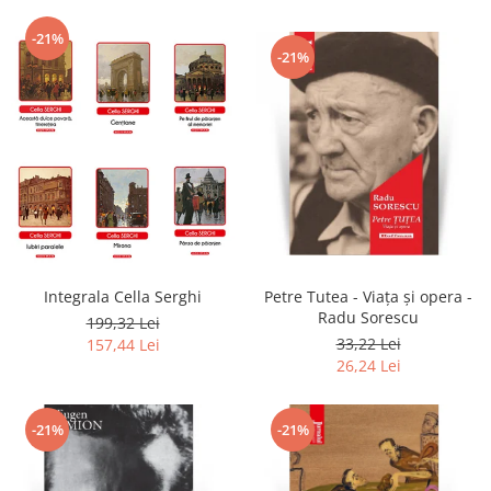
-21%
-21%
Integrala Cella Serghi
Petre Tutea - Viaţa şi opera -
Radu Sorescu
199,32 Lei
33,22 Lei
157,44 Lei
26,24 Lei
-21%
-21%