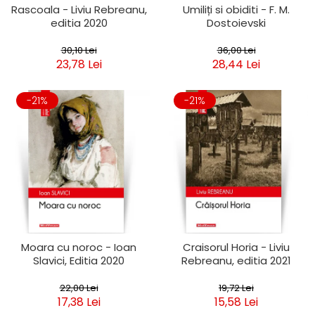
Rascoala - Liviu Rebreanu,
Umiliți si obiditi - F. M.
editia 2020
Dostoievski
30,10 Lei
36,00 Lei
23,78 Lei
28,44 Lei
-21%
-21%
Moara cu noroc - Ioan
Craisorul Horia - Liviu
Slavici, Editia 2020
Rebreanu, editia 2021
22,00 Lei
19,72 Lei
17,38 Lei
15,58 Lei