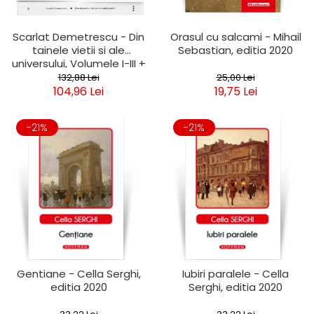
Scarlat Demetrescu - Din
Orasul cu salcami - Mihail
tainele vietii si ale
Sebastian, editia 2020
universului, Volumele I-III +
Viata dincolo de mormant
132,88 Lei
25,00 Lei
104,96 Lei
19,75 Lei
-21%
-21%
Gentiane - Cella Serghi,
Iubiri paralele - Cella
editia 2020
Serghi, editia 2020