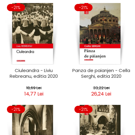
-21%
-21%
Ciuleandra - Liviu
Panza de paianjen - Cella
Rebreanu, editia 2020
Serghi, editia 2020
18,69 Lei
33,22 Lei
14,77 Lei
26,24 Lei
-21%
-21%