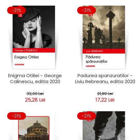
-21%
-21%
Enigma Otiliei - George
Padurea spanzuratilor -
Calinescu, editia 2020
Liviu Rebreanu, editia 2020
32,00 Lei
21,80 Lei
25,28 Lei
17,22 Lei
-21%
-21%