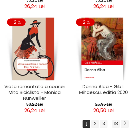
33,22 Lei
33,22 Lei
26,24 Lei
26,24 Lei
-21%
-21%
Viata romantata a coanei
Donna Alba - Gib I.
Mita Biciclista - Monica
Mihaescu, editia 2020
Nunweiller
33,22 Lei
25,95 Lei
26,24 Lei
20,50 Lei
1
2
3
18
...