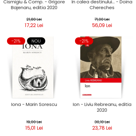
Cismigiu & Comp. - Grigore
In calea destinului... - Doina
Bajenaru, editia 2020
Chereches
21,80 Lei
71,00 Lei
17,22 Lei
56,09 Lei
-21%
NOU
-21%
Iona - Marin Sorescu
Ion - Liviu Rebreanu, editia
2020
19,00 Lei
30,10 Lei
15,01 Lei
23,78 Lei