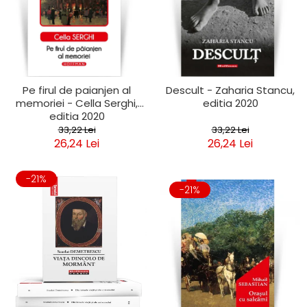
Pe firul de paianjen al
Descult - Zaharia Stancu,
memoriei - Cella Serghi,
editia 2020
editia 2020
33,22 Lei
33,22 Lei
26,24 Lei
26,24 Lei
-21%
-21%