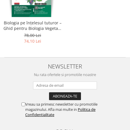
Literatura
Clasica
Contemporana
Biologia pe înțelesul tuturor –
Moderna
Ghid pentru Biologia Vegetala
& Animala Bacalaureat 2026
Romana
78,00 Lei
74,10 Lei
Universala
Universala
Non-fictiune
NEWSLETTER
Calatorii
Memorii
Nu rata ofertele si promotiile noastre
Publicistica / Reportaje / Interviuri
Stiinte umaniste
Istorie
Vreau sa primesc newsletter cu promotiile
Sociologie si filozofie
magazinului. Afla mai multe in
Politica de
Confidentialitate