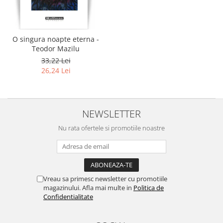
Literatura
Clasica
Contemporana
O singura noapte eterna -
Moderna
Teodor Mazilu
Romana
33,22 Lei
26,24 Lei
Universala
Universala
Non-fictiune
NEWSLETTER
Calatorii
Memorii
Nu rata ofertele si promotiile noastre
Publicistica / Reportaje / Interviuri
Stiinte umaniste
Istorie
Vreau sa primesc newsletter cu promotiile
Sociologie si filozofie
magazinului. Afla mai multe in
Politica de
Confidentialitate