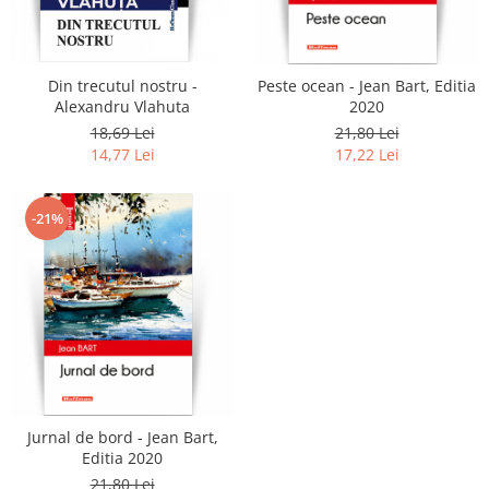
Literatura
Clasica
Contemporana
Din trecutul nostru -
Peste ocean - Jean Bart, Editia
Moderna
Alexandru Vlahuta
2020
Romana
18,69 Lei
21,80 Lei
14,77 Lei
17,22 Lei
Universala
Universala
Non-fictiune
-21%
Calatorii
Memorii
Publicistica / Reportaje / Interviuri
Stiinte umaniste
Istorie
Sociologie si filozofie
Jurnal de bord - Jean Bart,
Editia 2020
21,80 Lei