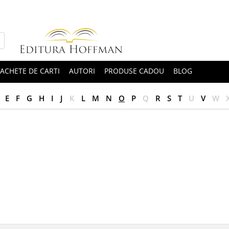
ACHETE DE CARTI
AUTORI
PRODUSE CADOU
BLOG
E
F
G
H
I
J
K
L
M
N
O
P
Q
R
S
T
U
V
W