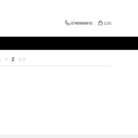
0740984910
0,00
X
Y
Z
0-9