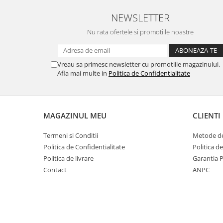
Literatura
NEWSLETTER
Clasica
Nu rata ofertele si promotiile noastre
Contemporana
Moderna
Romana
Vreau sa primesc newsletter cu promotiile magazinului.
Universala
Afla mai multe in
Politica de Confidentialitate
Universala
Non-fictiune
Calatorii
MAGAZINUL MEU
CLIENTI
Memorii
Termeni si Conditii
Metode de
Publicistica / Reportaje / Interviuri
Politica de Confidentialitate
Politica d
Stiinte umaniste
Politica de livrare
Garantia 
Istorie
Contact
ANPC
Sociologie si filozofie