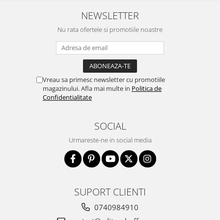
Literatura
NEWSLETTER
Clasica
Nu rata ofertele si promotiile noastre
Contemporana
Moderna
Romana
Universala
Vreau sa primesc newsletter cu promotiile
Universala
magazinului. Afla mai multe in
Politica de
Confidentialitate
Non-fictiune
Calatorii
SOCIAL
Memorii
Publicistica / Reportaje / Interviuri
Urmareste-ne in social media
Stiinte umaniste
Istorie
Sociologie si filozofie
SUPORT CLIENTI
0740984910