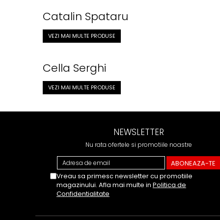
Clasica
Catalin Spataru
Contemporana
Moderna
VEZI MAI MULTE PRODUSE
Romana
Universala
Cella Serghi
Universala
Non-fictiune
VEZI MAI MULTE PRODUSE
Calatorii
Memorii
Publicistica / Reportaje / Interviuri
Stiinte umaniste
NEWSLETTER
Istorie
Nu rata ofertele si promotiile noastre
Sociologie si filozofie
Vreau sa primesc newsletter cu promotiile
magazinului. Afla mai multe in
Politica de
Confidentialitate