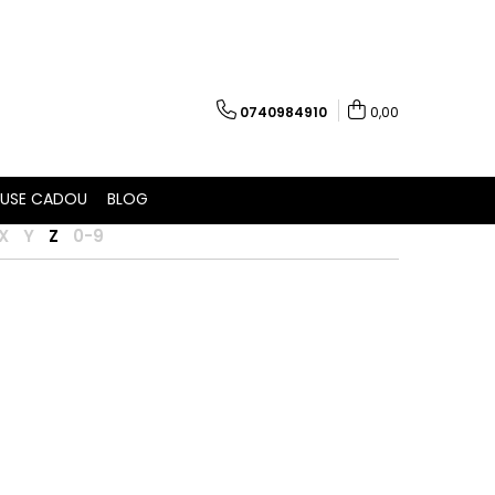
0740984910
0,00
USE CADOU
BLOG
X
Y
Z
0-9